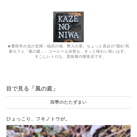
★豊田市の北の玄関・稲武の地、野入の里。ちょっと高台の”隠れ”民
家カフェ「風の庭」。コーヒーも自然も、きっと味わい深いはず。
すこしレトロな、普段着の喫茶店です。
目で見る「風の庭」
四季のたたずまい
ひょっこり、フキノトウが。