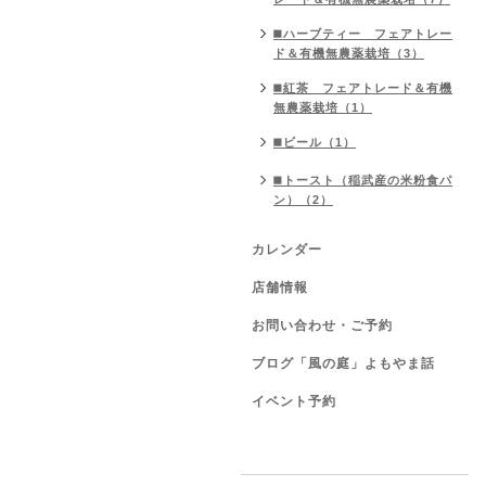
◼️ハーブティー フェアトレー
ド＆有機無農薬栽培（3）
◼️紅茶 フェアトレード＆有機
無農薬栽培（1）
◼️ビール（1）
◼️トースト（稲武産の米粉食パ
ン）（2）
カレンダー
店舗情報
お問い合わせ・ご予約
ブログ「風の庭」よもやま話
イベント予約