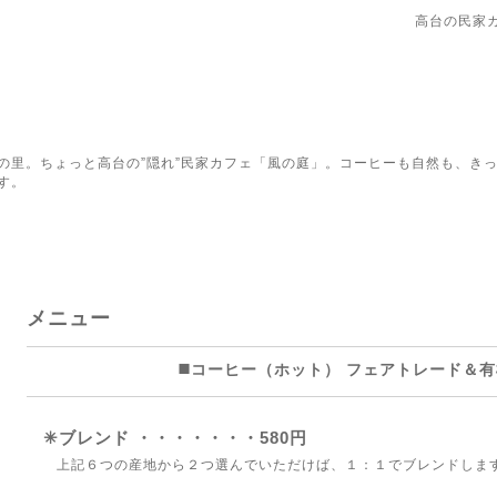
高台の民家
の里。ちょっと高台の”隠れ”民家カフェ「風の庭」。コーヒーも自然も、き
す。
メニュー
◼️コーヒー（ホット） フェアトレード＆
✳︎ブレンド ・・・・・・・580円
上記６つの産地から２つ選んでいただけば、１：１でブレンドしま