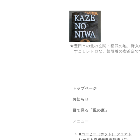
★豊田市の北の玄関・稲武の地、野入
すこしレトロな、普段着の喫茶店で
トップページ
お知らせ
目で見る「風の庭」
メニュー
◼️コーヒー（ホット） フェアト
レード＆有機無農薬栽培（7）