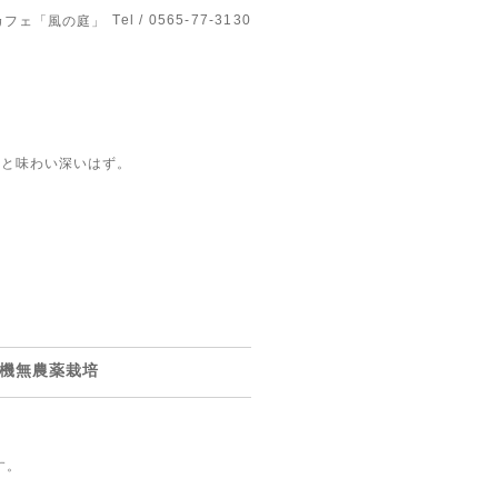
Tel / 0565-77-3130
カフェ「風の庭」
っと味わい深いはず。
有機無農薬栽培
す。