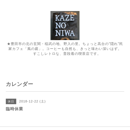
★豊田市の北の玄関・稲武の地、野入の里。ちょっと高台の”隠れ”民
家カフェ「風の庭」。コーヒーも自然も、きっと味わい深いはず。
すこしレトロな、普段着の喫茶店です。
カレンダー
2018-12-22 (土)
休日
臨時休業